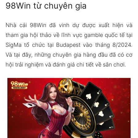
98Win từ chuyên gia
Nhà cái 98Win đã vinh dự được xuất hiện và
tham gia hội thảo về lĩnh vực gamble quốc tế tại
SigMa tổ chức tại Budapest vào tháng 8/2024.
Và tại đây, những chuyên gia hàng đầu đã có cơ
hội trải nghiệm và đánh giá chi tiết về sân chơi.