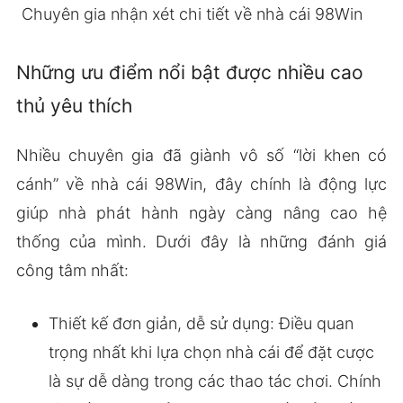
Chuyên gia nhận xét chi tiết về nhà cái 98Win
Những ưu điểm nổi bật được nhiều cao
thủ yêu thích
Nhiều chuyên gia đã giành vô số “lời khen có
cánh” về nhà cái 98Win, đây chính là động lực
giúp nhà phát hành ngày càng nâng cao hệ
thống của mình. Dưới đây là những đánh giá
công tâm nhất:
Thiết kế đơn giản, dễ sử dụng: Điều quan
trọng nhất khi lựa chọn nhà cái để đặt cược
là sự dễ dàng trong các thao tác chơi. Chính