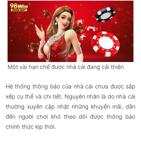
Một vài hạn chế được nhà cái đang cải thiện
Hệ thống thông báo của nhà cái chưa được sắp
xếp cụ thể và chi tiết. Nguyên nhân là do nhà cái
thường xuyên cập nhật những khuyến mãi, dẫn
đến người chơi khó theo dõi được thông báo
chính thức kịp thời.