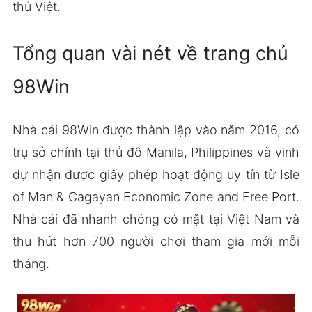
thủ Việt.
Tổng quan vài nét về trang chủ
98Win
Nhà cái 98Win được thành lập vào năm 2016, có
trụ sở chính tại thủ đô Manila, Philippines và vinh
dự nhận được giấy phép hoạt động uy tín từ Isle
of Man & Cagayan Economic Zone and Free Port.
Nhà cái đã nhanh chóng có mặt tại Việt Nam và
thu hút hơn 700 người chơi tham gia mới mỗi
tháng.