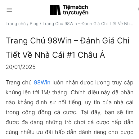
menu
s
Trang chủ
/
Blog
/
Trang Chủ 98Win – Đánh Giá Chi Tiết Về Nhà Cái #1 Châu Á
Trang Chủ 98Win – Đánh Giá Chi
Tiết Về Nhà Cái #1 Châu Á
20/01/2025
Trang chủ
98Win
luôn nhận được lượng truy cập
khủng lên tới 1M/ tháng. Chính điều này đã phần
nào khẳng định sự nổi tiếng, uy tín của nhà cái
trong cộng đồng cá cược. Tại đây, bạn sẽ tìm
được đa dạng những trò chơi cá cược hấp dẫn
cùng nhiều ưu đãi hấp dẫn dành riêng cho cược