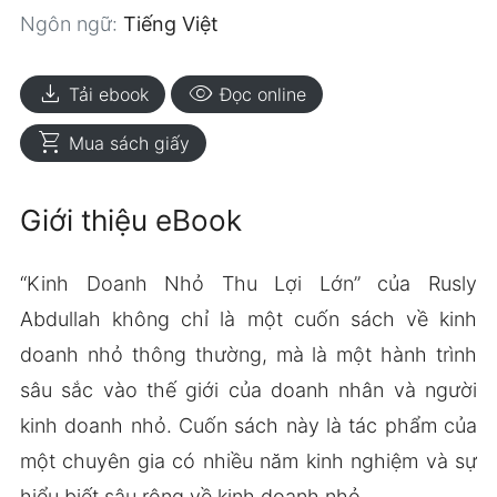
Ngôn ngữ:
Tiếng Việt
download
visibility
Tải ebook
Đọc online
shopping_cart
Mua sách giấy
Giới thiệu eBook
“Kinh Doanh Nhỏ Thu Lợi Lớn” của Rusly
Abdullah không chỉ là một cuốn sách về kinh
doanh nhỏ thông thường, mà là một hành trình
sâu sắc vào thế giới của doanh nhân và người
kinh doanh nhỏ. Cuốn sách này là tác phẩm của
một chuyên gia có nhiều năm kinh nghiệm và sự
hiểu biết sâu rộng về kinh doanh nhỏ.