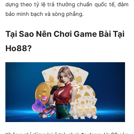
dựng theo tỷ lệ trả thưởng chuẩn quốc tế, đảm
bảo minh bạch và sòng phẳng.
Tại Sao Nên Chơi Game Bài Tại
Ho88?