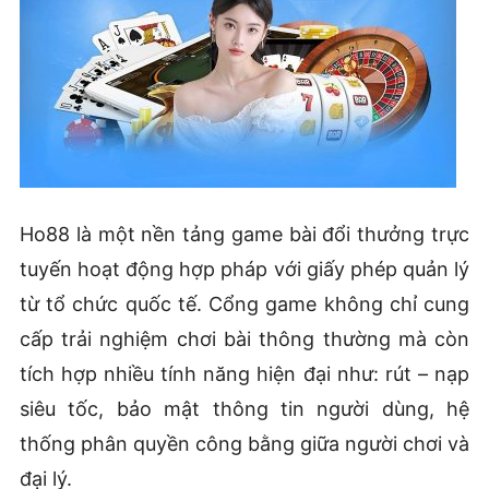
Ho88 là một nền tảng game bài đổi thưởng trực
tuyến hoạt động hợp pháp với giấy phép quản lý
từ tổ chức quốc tế. Cổng game không chỉ cung
cấp trải nghiệm chơi bài thông thường mà còn
tích hợp nhiều tính năng hiện đại như: rút – nạp
siêu tốc, bảo mật thông tin người dùng, hệ
thống phân quyền công bằng giữa người chơi và
đại lý.