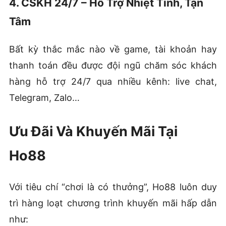
4. CSKH 24/7 – Hỗ Trợ Nhiệt Tình, Tận
Tâm
Bất kỳ thắc mắc nào về game, tài khoản hay
thanh toán đều được đội ngũ chăm sóc khách
hàng hỗ trợ 24/7 qua nhiều kênh: live chat,
Telegram, Zalo…
Ưu Đãi Và Khuyến Mãi Tại
Ho88
Với tiêu chí “chơi là có thưởng”, Ho88 luôn duy
trì hàng loạt chương trình khuyến mãi hấp dẫn
như: