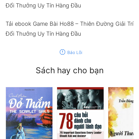
Đổi Thưởng Uy Tín Hàng Đầu
Tải ebook Game Bài Ho88 – Thiên Đường Giải Trí
Đổi Thưởng Uy Tín Hàng Đầu
report
Báo Lỗi
Sách hay cho bạn