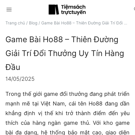
menu
s
Trang chủ
/
Blog
/
Game Bài Ho88 – Thiên Đường Giải Trí Đổi Thưởng Uy Tín Hàng Đầu
Game Bài Ho88 – Thiên Đường
Giải Trí Đổi Thưởng Uy Tín Hàng
Đầu
14/05/2025
Trong thế giới game đổi thưởng đang phát triển
mạnh mẽ tại Việt Nam, cái tên Ho88 đang dần
khẳng định vị thế khi trở thành điểm đến yêu
thích của hàng ngàn game thủ. Với kho game
bài đa dạng, hệ thống bảo mật cao, giao diện