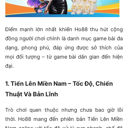
Điểm mạnh lớn nhất khiến Ho88 thu hút cộng
đồng người chơi chính là danh mục game bài đa
dạng, phong phú, đáp ứng được sở thích của
mọi đối tượng – từ game bài dân gian đến hiện
đại.
1. Tiến Lên Miền Nam – Tốc Độ, Chiến
Thuật Và Bản Lĩnh
Trò chơi quen thuộc nhưng chưa bao giờ lỗi
thời. Ho88 mang đến phiên bản Tiến Lên Miền