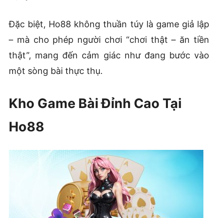
Đặc biệt, Ho88 không thuần túy là game giả lập
– mà cho phép người chơi “chơi thật – ăn tiền
thật”, mang đến cảm giác như đang bước vào
một sòng bài thực thụ.
Kho Game Bài Đỉnh Cao Tại
Ho88