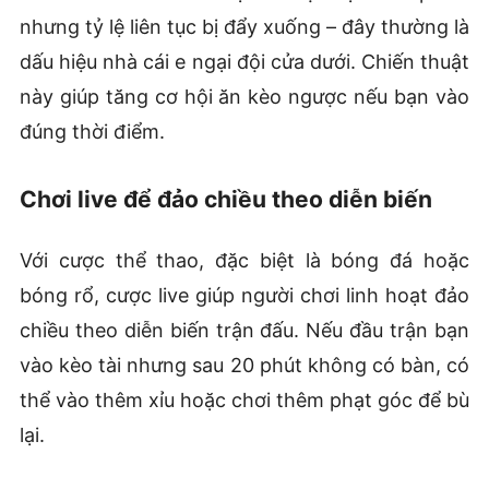
nhưng tỷ lệ liên tục bị đẩy xuống – đây thường là
dấu hiệu nhà cái e ngại đội cửa dưới. Chiến thuật
này giúp tăng cơ hội ăn kèo ngược nếu bạn vào
đúng thời điểm.
Chơi live để đảo chiều theo diễn biến
Với cược thể thao, đặc biệt là bóng đá hoặc
bóng rổ, cược live giúp người chơi linh hoạt đảo
chiều theo diễn biến trận đấu. Nếu đầu trận bạn
vào kèo tài nhưng sau 20 phút không có bàn, có
thể vào thêm xỉu hoặc chơi thêm phạt góc để bù
lại.