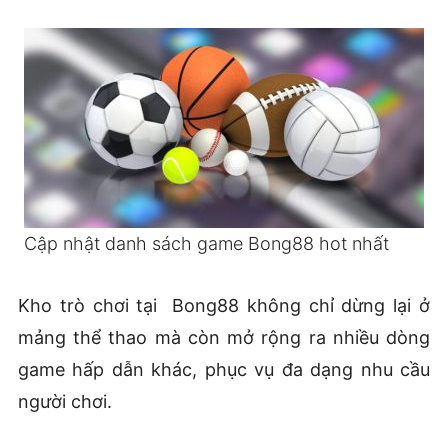
Cập nhật danh sách game Bong88 hot nhất
Kho trò chơi tại
Bong88 không chỉ dừng lại ở
mảng thể thao mà còn mở rộng ra nhiều dòng
game hấp dẫn khác, phục vụ đa dạng nhu cầu
người chơi.