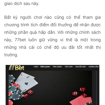
giao dịch sau này.
Bất kỳ người chơi nào cũng có thể tham gia
chương trình tích điểm đổi thưởng để nhận được
những phần quà hấp dẫn. Với những chính sách
này, 77bet luôn giữ vững vị thế là một trong
những nhà cái có chế độ ưu đãi tốt nhất thị
trường.