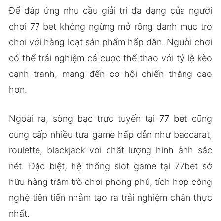
Để đáp ứng nhu cầu giải trí đa dạng của người
chơi 77 bet không ngừng mở rộng danh mục trò
chơi với hàng loạt sản phẩm hấp dẫn. Người chơi
có thể trải nghiệm cá cược thể thao với tỷ lệ kèo
cạnh tranh, mang đến cơ hội chiến thắng cao
hơn.
Ngoài ra, sòng bạc trực tuyến tại
77 bet
cũng
cung cấp nhiều tựa game hấp dẫn như baccarat,
roulette, blackjack với chất lượng hình ảnh sắc
nét. Đặc biệt, hệ thống slot game tại 77bet sở
hữu hàng trăm trò chơi phong phú, tích hợp công
nghệ tiên tiến nhằm tạo ra trải nghiệm chân thực
nhất.