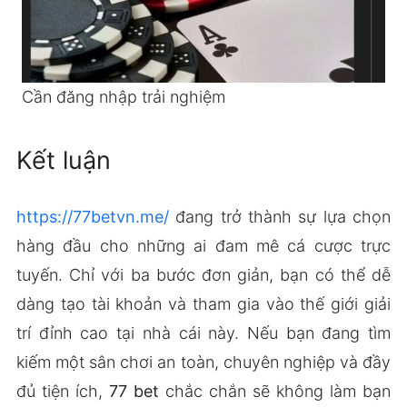
Cần đăng nhập trải nghiệm
Kết luận
https://77betvn.me/
đang trở thành sự lựa chọn
hàng đầu cho những ai đam mê cá cược trực
tuyến. Chỉ với ba bước đơn giản, bạn có thể dễ
dàng tạo tài khoản và tham gia vào thế giới giải
trí đỉnh cao tại nhà cái này. Nếu bạn đang tìm
kiếm một sân chơi an toàn, chuyên nghiệp và đầy
đủ tiện ích,
77 bet
chắc chắn sẽ không làm bạn