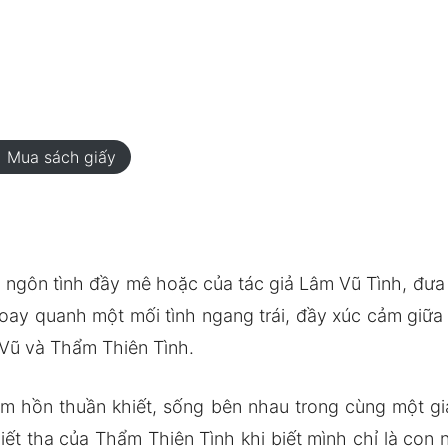
rt
Mua sách giấy
gôn tình đầy mê hoặc của tác giả Lâm Vũ Tình, đưa t
oay quanh một mối tình ngang trái, đầy xúc cảm giữa 
Vũ và Thẩm Thiên Tình.
tâm hồn thuần khiết, sống bên nhau trong cùng một g
iết tha của Thẩm Thiên Tình khi biết mình chỉ là con 