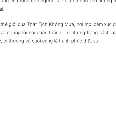
trưng của từng con người. Tác giả đã đan xen những tì
ai.
thế giới của Thất Tịch Không Mưa, nơi mọi cảm xúc đề
à những lời nói chân thành. Từ những trang sách này
, bi thương và cuối cùng là hạnh phúc thật sự.