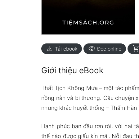
download
visibility
shopping_ca
Tải ebook
Đọc online
Giới thiệu eBook
Thất Tịch Không Mưa – một tác phẩm n
nồng nàn và bi thương. Câu chuyện x
nhưng khác huyết thống – Thẩm Hàn 
Hạnh phúc ban đầu rợn ròi, với hai 
thể nào được giấu kín mãi. Nỗi đau th