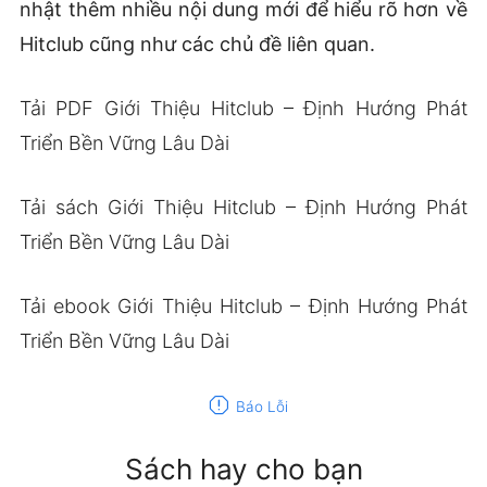
nhật thêm nhiều nội dung mới để hiểu rõ hơn về
Hitclub cũng như các chủ đề liên quan.
Tải PDF Giới Thiệu Hitclub – Định Hướng Phát
Triển Bền Vững Lâu Dài
Tải sách Giới Thiệu Hitclub – Định Hướng Phát
Triển Bền Vững Lâu Dài
Tải ebook Giới Thiệu Hitclub – Định Hướng Phát
Triển Bền Vững Lâu Dài
report
Báo Lỗi
Sách hay cho bạn