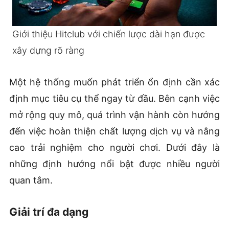
Giới thiệu Hitclub với chiến lược dài hạn được
xây dựng rõ ràng
Một hệ thống muốn phát triển ổn định cần xác
định mục tiêu cụ thể ngay từ đầu. Bên cạnh việc
mở rộng quy mô, quá trình vận hành còn hướng
đến việc hoàn thiện chất lượng dịch vụ và nâng
cao trải nghiệm cho người chơi. Dưới đây là
những định hướng nổi bật được nhiều người
quan tâm.
Giải trí đa dạng