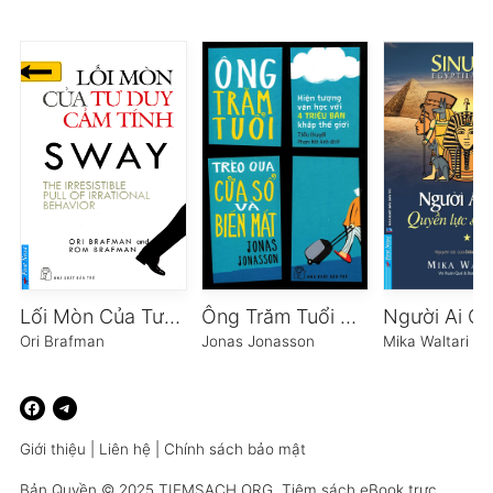
Lối Mòn Của Tư Duy Cảm Tính
Ông Trăm Tuổi Trèo Qua Cửa Sổ Và Biến Mất
Ori Brafman
Jonas Jonasson
Mika Waltari
Giới thiệu
|
Liên hệ
|
Chính sách bảo mật
Bản Quyền © 2025
TIEMSACH.ORG
. Tiệm sách eBook trực