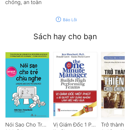
chóng, an toàn
report
Báo Lỗi
Sách hay cho bạn
Nói Sao Cho Trẻ Chịu Nghe
Vị Giám Đốc 1 Phút & Bí Quyết Xây Dựng Nhóm Làm Việc Hiệu Quả