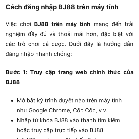
Cách đăng nhập BJ88 trên máy tính
Việc chơi
BJ88 trên máy tính
mang đến trải
nghiệm đầy đủ và thoải mái hơn, đặc biệt với
các trò chơi cá cược. Dưới đây là hướng dẫn
đăng nhập nhanh chóng:
Bước 1: Truy cập trang web chính thức của
BJ88
Mở bất kỳ trình duyệt nào trên máy tính
như Google Chrome, Cốc Cốc, v.v.
Nhập từ khóa BJ88 vào thanh tìm kiếm
hoặc truy cập trực tiếp vào BJ88