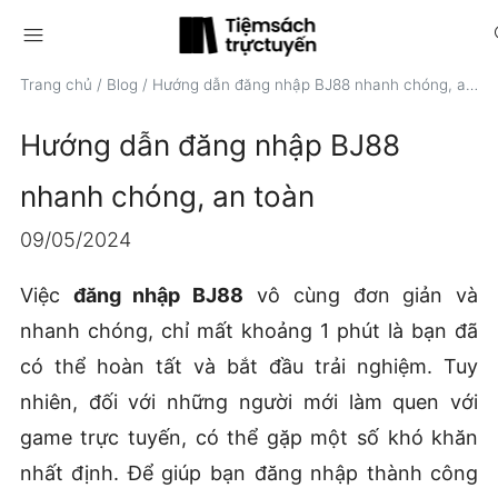
menu
s
Trang chủ
/
Blog
/
Hướng dẫn đăng nhập BJ88 nhanh chóng, an toàn
Hướng dẫn đăng nhập BJ88
nhanh chóng, an toàn
09/05/2024
Việc
đăng nhập BJ88
vô cùng đơn giản và
nhanh chóng, chỉ mất khoảng 1 phút là bạn đã
có thể hoàn tất và bắt đầu trải nghiệm. Tuy
nhiên, đối với những người mới làm quen với
game trực tuyến, có thể gặp một số khó khăn
nhất định. Để giúp bạn đăng nhập thành công