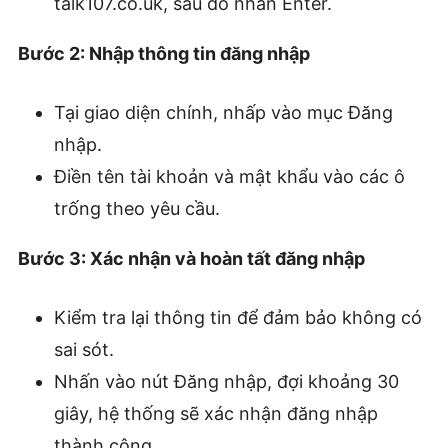
talk107.co.uk, sau đó nhấn Enter.
Bước 2: Nhập thông tin đăng nhập
Tại giao diện chính, nhấp vào mục Đăng
nhập.
Điền tên tài khoản và mật khẩu vào các ô
trống theo yêu cầu.
Bước 3: Xác nhận và hoàn tất đăng nhập
Kiểm tra lại thông tin để đảm bảo không có
sai sót.
Nhấn vào nút Đăng nhập, đợi khoảng 30
giây, hệ thống sẽ xác nhận đăng nhập
thành công.