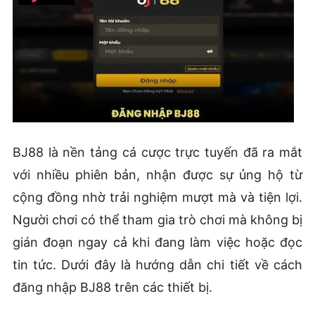
BJ88 là nền tảng cá cược trực tuyến đã ra mắt
với nhiều phiên bản, nhận được sự ủng hộ từ
cộng đồng nhờ trải nghiệm mượt mà và tiện lợi.
Người chơi có thể tham gia trò chơi mà không bị
gián đoạn ngay cả khi đang làm việc hoặc đọc
tin tức. Dưới đây là hướng dẫn chi tiết về cách
đăng nhập BJ88 trên các thiết bị.