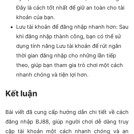
Đây là cách tốt nhất để giữ an toàn cho tài
khoản của bạn.
Lưu tài khoản để đăng nhập nhanh hơn: Sau
khi đăng nhập thành công, bạn có thể sử
dụng tính năng Lưu tài khoản để rút ngắn
thời gian đăng nhập cho những lần tiếp
theo, giúp bạn tham gia trò chơi một cách
nhanh chóng và tiện lợi hơn.
Kết luận
Bài viết đã cung cấp hướng dẫn chi tiết về cách
đăng nhập BJ88, giúp người chơi dễ dàng truy
cập tài khoản một cách nhanh chóng và an