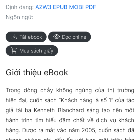
Định dạng:
AZW3
EPUB
MOBI
PDF
Ngôn ngữ:
download
visibility
Tải ebook
Đọc online
shopping_cart
Mua sách giấy
Giới thiệu eBook
Trong dòng chảy không ngừng của thị trường
hiện đại, cuốn sách “Khách hàng là số 1” của tác
giả tài ba Kenneth Blanchard sáng tạo nên một
hành trình tìm hiểu đậm chất về dịch vụ khách
hàng. Được ra mắt vào năm 2005, cuốn sách đã