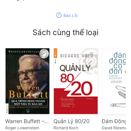
report
Báo Lỗi
Sách cùng thể loại
Warren Buffett – Quá Trình Hình Thành Một Nhà Tư Bản Mỹ
Quản Lý 80/20
Roger Lowenstein
Richard Koch
David Riesman