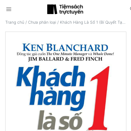
menu
s
Trang chủ
/
Chưa phân loại
/
Khách Hàng Là Số 1 (Bí Quyết Tạo Cơn Sốt Bán Hàng)