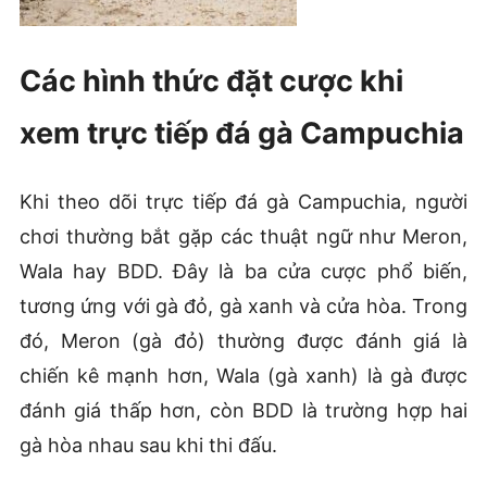
Các hình thức đặt cược khi
xem trực tiếp đá gà Campuchia
Khi theo dõi trực tiếp đá gà Campuchia, người
chơi thường bắt gặp các thuật ngữ như Meron,
Wala hay BDD. Đây là ba cửa cược phổ biến,
tương ứng với gà đỏ, gà xanh và cửa hòa. Trong
đó, Meron (gà đỏ) thường được đánh giá là
chiến kê mạnh hơn, Wala (gà xanh) là gà được
đánh giá thấp hơn, còn BDD là trường hợp hai
gà hòa nhau sau khi thi đấu.