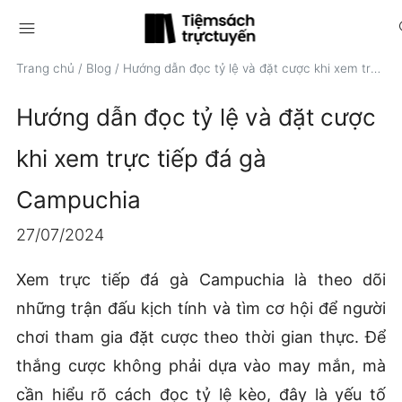
menu
s
Trang chủ
/
Blog
/
Hướng dẫn đọc tỷ lệ và đặt cược khi xem trực tiếp đá gà Campuchia
Hướng dẫn đọc tỷ lệ và đặt cược
khi xem trực tiếp đá gà
Campuchia
27/07/2024
Xem trực tiếp đá gà Campuchia là theo dõi
những trận đấu kịch tính và tìm cơ hội để người
chơi tham gia đặt cược theo thời gian thực. Để
thắng cược không phải dựa vào may mắn, mà
cần hiểu rõ cách đọc tỷ lệ kèo, đây là yếu tố