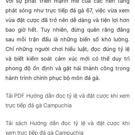
Với sự phát triển mạnh mẽ của các nền tảng
phát sóng như trực tiếp đá gà 67, việc vừa xem
vừa đặt cược đã trở nên dễ dàng và tiện lợi hơn
bao giờ hết. Tuy nhiên, đừng quên rằng đằng
sau mỗi trận đấu là những biến số khó lường.
Chỉ những người chơi hiểu luật, đọc đúng tỷ lệ
và biết kiểm soát cảm xúc mới có thể duy trì
phong độ ổn định và gặt hái thành công trong
hành trình chinh phục bộ môn đá gà.
Tải PDF Hướng dẫn đọc tỷ lệ và đặt cược khi xem
trực tiếp đá gà Campuchia
Tải sách Hướng dẫn đọc tỷ lệ và đặt cược khi
xem trực tiếp đá gà Campuchia