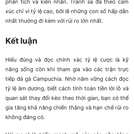
phân tích và kiên nhẫn. Tránh sa đà theo cảm
xúc chỉ vì tỷ lệ cao, bởi lẽ những con số hấp dẫn
nhất thường đi kèm với rủi ro lớn nhất.
Kết luận
Hiểu đúng và đọc chính xác tỷ lệ cược là kỹ
năng sống còn khi tham gia vào các trận trực
tiếp đá gà Campuchia. Nhờ nắm vững cách đọc
tỷ lệ âm dương, biết cách tính toán tiền lời lỗ và
quan sát thay đổi kèo theo thời gian, bạn có thể
gia tăng khả năng chiến thắng và hạn chế rủi ro
không đáng có.