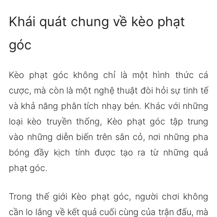
Khái quát chung về kèo phạt
góc
Kèo phạt góc không chỉ là một hình thức cá
cược, mà còn là một nghệ thuật đòi hỏi sự tinh tế
và khả năng phân tích nhạy bén. Khác với những
loại kèo truyền thống, Kèo phạt góc tập trung
vào những diễn biến trên sân cỏ, nơi những pha
bóng đầy kịch tính được tạo ra từ những quả
phạt góc.
Trong thế giới Kèo phạt góc, người chơi không
cần lo lắng về kết quả cuối cùng của trận đấu, mà