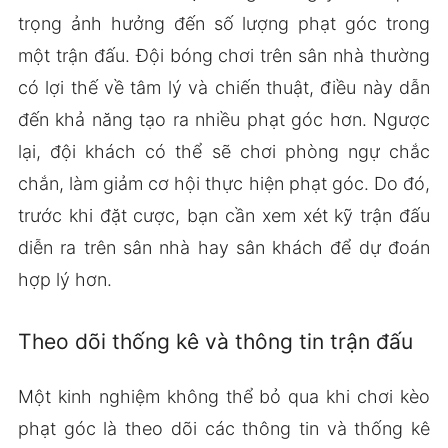
trọng ảnh hưởng đến số lượng phạt góc trong
một trận đấu. Đội bóng chơi trên sân nhà thường
có lợi thế về tâm lý và chiến thuật, điều này dẫn
đến khả năng tạo ra nhiều phạt góc hơn. Ngược
lại, đội khách có thể sẽ chơi phòng ngự chắc
chắn, làm giảm cơ hội thực hiện phạt góc. Do đó,
trước khi đặt cược, bạn cần xem xét kỹ trận đấu
diễn ra trên sân nhà hay sân khách để dự đoán
hợp lý hơn.
Theo dõi thống kê và thông tin trận đấu
Một kinh nghiệm không thể bỏ qua khi chơi kèo
phạt góc là theo dõi các thông tin và thống kê