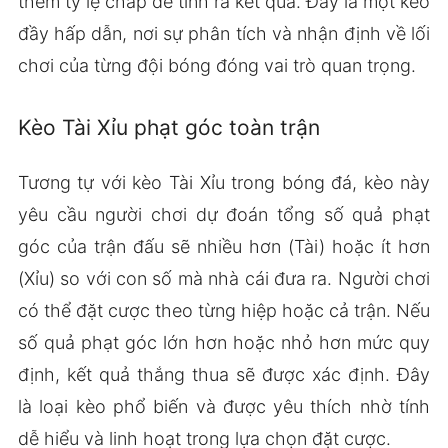
thêm tỷ lệ chấp để tính ra kết quả. Đây là một kèo
đầy hấp dẫn, nơi sự phân tích và nhận định về lối
chơi của từng đội bóng đóng vai trò quan trọng.
Kèo Tài Xỉu phạt góc toàn trận
Tương tự với kèo Tài Xỉu trong bóng đá, kèo này
yêu cầu người chơi dự đoán tổng số quả phạt
góc của trận đấu sẽ nhiều hơn (Tài) hoặc ít hơn
(Xỉu) so với con số mà nhà cái đưa ra. Người chơi
có thể đặt cược theo từng hiệp hoặc cả trận. Nếu
số quả phạt góc lớn hơn hoặc nhỏ hơn mức quy
định, kết quả thắng thua sẽ được xác định. Đây
là loại kèo phổ biến và được yêu thích nhờ tính
dễ hiểu và linh hoạt trong lựa chọn đặt cược.