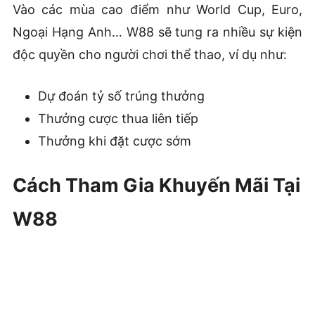
Vào các mùa cao điểm như World Cup, Euro,
Ngoại Hạng Anh… W88 sẽ tung ra nhiều sự kiện
độc quyền cho người chơi thể thao, ví dụ như:
Dự đoán tỷ số trúng thưởng
Thưởng cược thua liên tiếp
Thưởng khi đặt cược sớm
Cách Tham Gia Khuyến Mãi Tại
W88