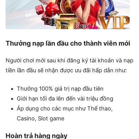
Thưởng nạp lần đầu cho thành viên mới
Người chơi mới sau khi đăng ký tài khoản và nạp
tiền lần đầu sẽ nhận được ưu đãi hấp dẫn như:
Thưởng 100% giá trị nạp đầu tiên
Giới hạn tối đa lên đến vài triệu đồng
Áp dụng cho các mục như Thể thao,
Casino, Slot game
Hoàn trả hàng ngày