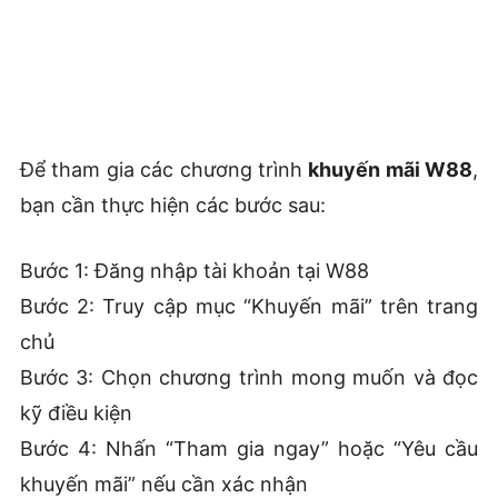
Để tham gia các chương trình
khuyến mãi W88
,
bạn cần thực hiện các bước sau:
Bước 1: Đăng nhập tài khoản tại W88
Bước 2: Truy cập mục “Khuyến mãi” trên trang
chủ
Bước 3: Chọn chương trình mong muốn và đọc
kỹ điều kiện
Bước 4: Nhấn “Tham gia ngay” hoặc “Yêu cầu
khuyến mãi” nếu cần xác nhận