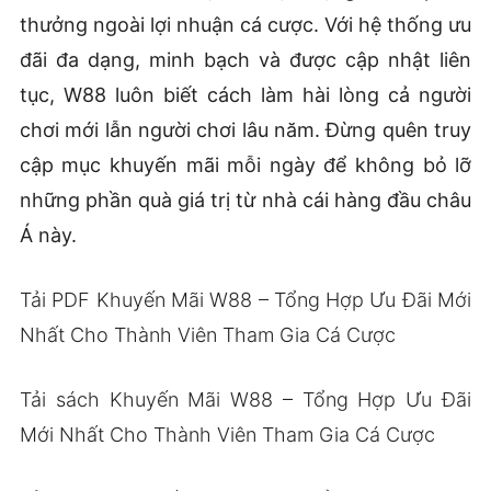
thưởng ngoài lợi nhuận cá cược. Với hệ thống ưu
đãi đa dạng, minh bạch và được cập nhật liên
tục, W88 luôn biết cách làm hài lòng cả người
chơi mới lẫn người chơi lâu năm. Đừng quên truy
cập mục khuyến mãi mỗi ngày để không bỏ lỡ
những phần quà giá trị từ nhà cái hàng đầu châu
Á này.
Tải PDF Khuyến Mãi W88 – Tổng Hợp Ưu Đãi Mới
Nhất Cho Thành Viên Tham Gia Cá Cược
Tải sách Khuyến Mãi W88 – Tổng Hợp Ưu Đãi
Mới Nhất Cho Thành Viên Tham Gia Cá Cược