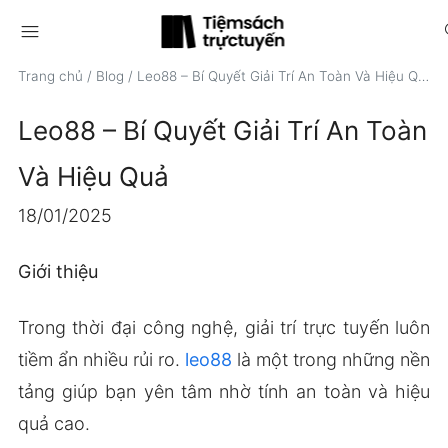
menu
s
Trang chủ
/
Blog
/
Leo88 – Bí Quyết Giải Trí An Toàn Và Hiệu Quả
Leo88 – Bí Quyết Giải Trí An Toàn
Và Hiệu Quả
18/01/2025
Giới thiệu
Trong thời đại công nghệ, giải trí trực tuyến luôn
tiềm ẩn nhiều rủi ro.
leo88
là một trong những nền
tảng giúp bạn yên tâm nhờ tính an toàn và hiệu
quả cao.