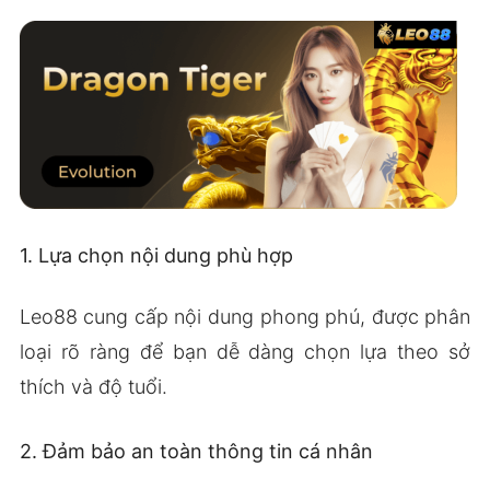
1. Lựa chọn nội dung phù hợp
Leo88 cung cấp nội dung phong phú, được phân
loại rõ ràng để bạn dễ dàng chọn lựa theo sở
thích và độ tuổi.
2. Đảm bảo an toàn thông tin cá nhân