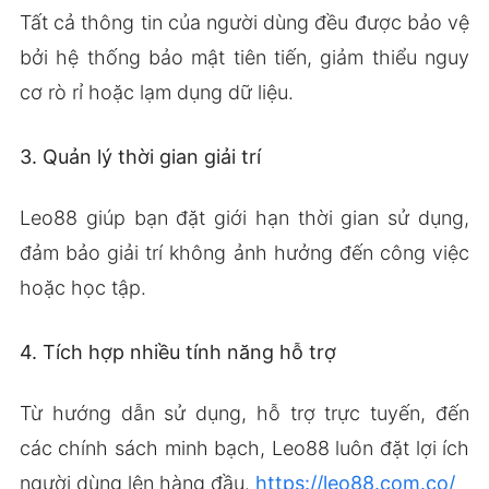
Tất cả thông tin của người dùng đều được bảo vệ
bởi hệ thống bảo mật tiên tiến, giảm thiểu nguy
cơ rò rỉ hoặc lạm dụng dữ liệu.
3. Quản lý thời gian giải trí
Leo88 giúp bạn đặt giới hạn thời gian sử dụng,
đảm bảo giải trí không ảnh hưởng đến công việc
hoặc học tập.
4. Tích hợp nhiều tính năng hỗ trợ
Từ hướng dẫn sử dụng, hỗ trợ trực tuyến, đến
các chính sách minh bạch, Leo88 luôn đặt lợi ích
người dùng lên hàng đầu.
https://leo88.com.co/