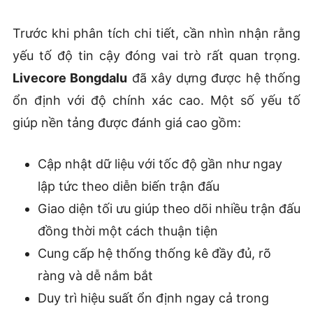
Trước khi phân tích chi tiết, cần nhìn nhận rằng
yếu tố độ tin cậy đóng vai trò rất quan trọng.
Livecore Bongdalu
đã xây dựng được hệ thống
ổn định với độ chính xác cao. Một số yếu tố
giúp nền tảng được đánh giá cao gồm:
Cập nhật dữ liệu với tốc độ gần như ngay
lập tức theo diễn biến trận đấu
Giao diện tối ưu giúp theo dõi nhiều trận đấu
đồng thời một cách thuận tiện
Cung cấp hệ thống thống kê đầy đủ, rõ
ràng và dễ nắm bắt
Duy trì hiệu suất ổn định ngay cả trong