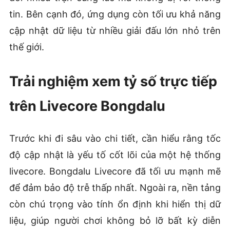
tin. Bên cạnh đó, ứng dụng còn tối ưu khả năng
cập nhật dữ liệu từ nhiều giải đấu lớn nhỏ trên
thế giới.
Trải nghiệm xem tỷ số trực tiếp
trên Livecore Bongdalu
Trước khi đi sâu vào chi tiết, cần hiểu rằng tốc
độ cập nhật là yếu tố cốt lõi của một hệ thống
livecore. Bongdalu Livecore đã tối ưu mạnh mẽ
để đảm bảo độ trễ thấp nhất. Ngoài ra, nền tảng
còn chú trọng vào tính ổn định khi hiển thị dữ
liệu, giúp người chơi không bỏ lỡ bất kỳ diễn