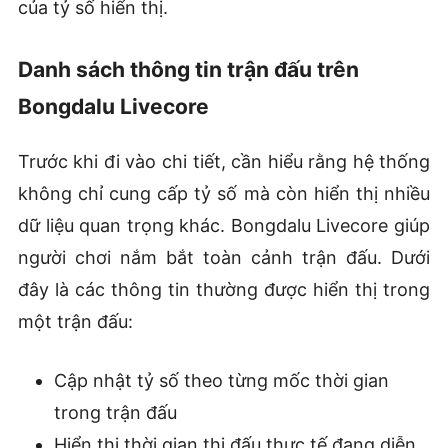
của tỷ số hiển thị.
Danh sách thông tin trận đấu trên
Bongdalu Livecore
Trước khi đi vào chi tiết, cần hiểu rằng hệ thống
không chỉ cung cấp tỷ số mà còn hiển thị nhiều
dữ liệu quan trọng khác. Bongdalu Livecore giúp
người chơi nắm bắt toàn cảnh trận đấu. Dưới
đây là các thông tin thường được hiển thị trong
một trận đấu:
Cập nhật tỷ số theo từng mốc thời gian
trong trận đấu
Hiển thị thời gian thi đấu thực tế đang diễn