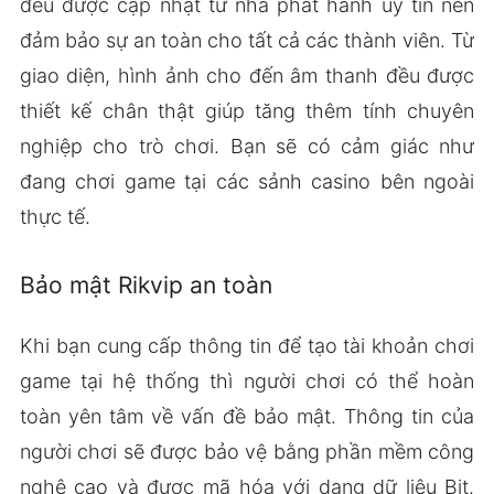
đều được cập nhật từ nhà phát hành uy tín nên
đảm bảo sự an toàn cho tất cả các thành viên. Từ
giao diện, hình ảnh cho đến âm thanh đều được
thiết kế chân thật giúp tăng thêm tính chuyên
nghiệp cho trò chơi. Bạn sẽ có cảm giác như
đang chơi game tại các sảnh casino bên ngoài
thực tế.
Bảo mật Rikvip an toàn
Khi bạn cung cấp thông tin để tạo tài khoản chơi
game tại hệ thống thì người chơi có thể hoàn
toàn yên tâm về vấn đề bảo mật. Thông tin của
người chơi sẽ được bảo vệ bằng phần mềm công
nghệ cao và được mã hóa với dạng dữ liệu Bit.