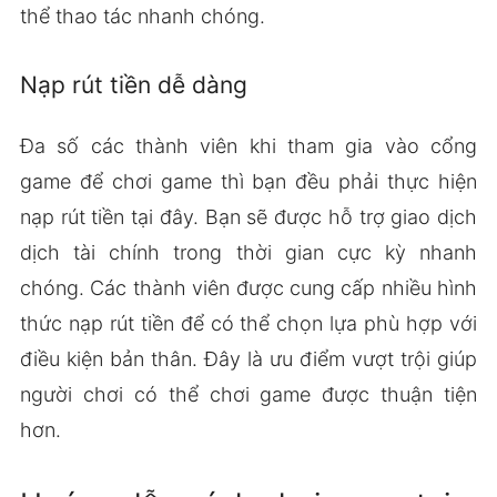
thể thao tác nhanh chóng.
Nạp rút tiền dễ dàng
Đa số các thành viên khi tham gia vào cổng
game để chơi game thì bạn đều phải thực hiện
nạp rút tiền tại đây. Bạn sẽ được hỗ trợ giao dịch
dịch tài chính trong thời gian cực kỳ nhanh
chóng. Các thành viên được cung cấp nhiều hình
thức nạp rút tiền để có thể chọn lựa phù hợp với
điều kiện bản thân. Đây là ưu điểm vượt trội giúp
người chơi có thể chơi game được thuận tiện
hơn.