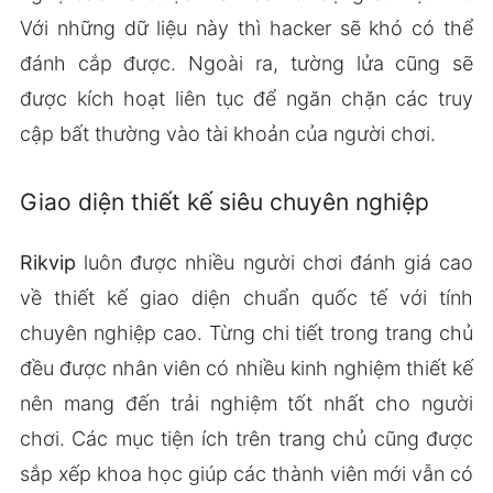
Với những dữ liệu này thì hacker sẽ khó có thể
đánh cắp được. Ngoài ra, tường lửa cũng sẽ
được kích hoạt liên tục để ngăn chặn các truy
cập bất thường vào tài khoản của người chơi.
Giao diện thiết kế siêu chuyên nghiệp
Rikvip
luôn được nhiều người chơi đánh giá cao
về thiết kế giao diện chuẩn quốc tế với tính
chuyên nghiệp cao. Từng chi tiết trong trang chủ
đều được nhân viên có nhiều kinh nghiệm thiết kế
nên mang đến trải nghiệm tốt nhất cho người
chơi. Các mục tiện ích trên trang chủ cũng được
sắp xếp khoa học giúp các thành viên mới vẫn có