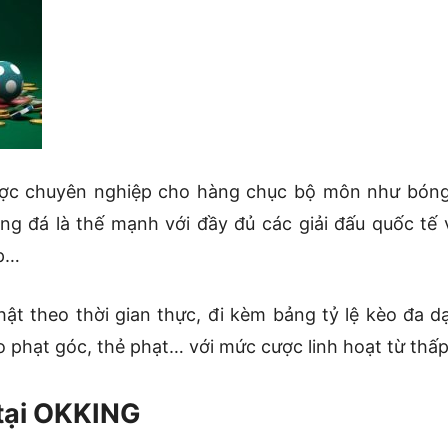
c chuyên nghiệp cho hàng chục bộ môn như bóng đ
óng đá là thế mạnh với đầy đủ các giải đấu quốc tế
up…
ật theo thời gian thực, đi kèm bảng tỷ lệ kèo đa 
èo phạt góc, thẻ phạt… với mức cược linh hoạt từ thấ
 tại OKKING