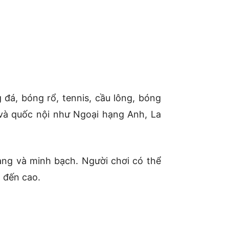
á, bóng rổ, tennis, cầu lông, bóng
 và quốc nội như Ngoại hạng Anh, La
dạng và minh bạch. Người chơi có thể
p đến cao.