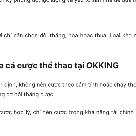
i chỉ cần chọn đội thắng, hòa hoặc thua. Loại kèo 
ia cá cược thể thao tại OKKING
n định, không nên cược theo cảm tính hoặc chạy theo 
ăng cơ hội thắng cược.
 cược hợp lý, chỉ nên cược trong khả năng tài chín