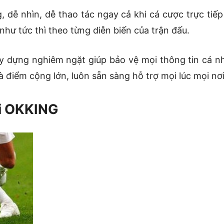
, dễ nhìn, dễ thao tác ngay cả khi cá cược trực tiếp
như tức thì theo từng diễn biến của trận đấu.
 dựng nghiêm ngặt giúp bảo vệ mọi thông tin cá nh
điểm cộng lớn, luôn sẵn sàng hỗ trợ mọi lúc mọi nơi
ại OKKING