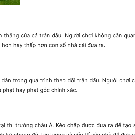
àn thắng của cả trận đấu. Người chơi không cần qu
 hơn hay thấp hơn con số nhà cái đưa ra.
dẫn trong quá trình theo dõi trận đấu. Người chơi c
ẻ phạt hay phạt góc chính xác.
 tại thị trường châu Á. Kèo chấp được đưa ra để tạo
ích kỹ phong độ, lực lượng và yếu tố sân nhà để đưa 