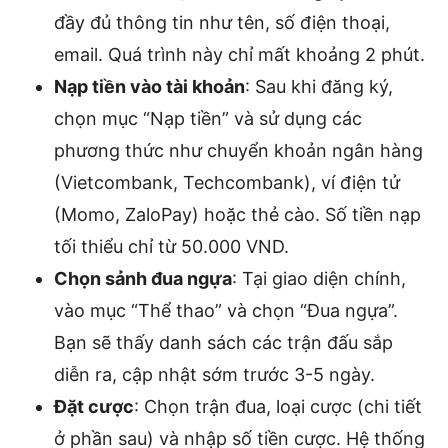
đầy đủ thông tin như tên, số điện thoại,
email. Quá trình này chỉ mất khoảng 2 phút.
Nạp tiền vào tài khoản
: Sau khi đăng ký,
chọn mục “Nạp tiền” và sử dụng các
phương thức như chuyển khoản ngân hàng
(Vietcombank, Techcombank), ví điện tử
(Momo, ZaloPay) hoặc thẻ cào. Số tiền nạp
tối thiểu chỉ từ 50.000 VND.
Chọn sảnh đua ngựa
: Tại giao diện chính,
vào mục “Thể thao” và chọn “Đua ngựa”.
Bạn sẽ thấy danh sách các trận đấu sắp
diễn ra, cập nhật sớm trước 3-5 ngày.
Đặt cược
: Chọn trận đua, loại cược (chi tiết
ở phần sau) và nhập số tiền cược. Hệ thống