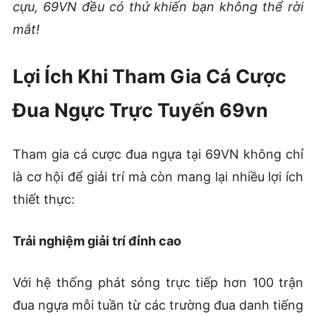
cựu, 69VN đều có thứ khiến bạn không thể rời
mắt!
Lợi Ích Khi Tham Gia Cá Cược
Đua Ngực Trực Tuyến 69vn
Tham gia cá cược đua ngựa tại 69VN không chỉ
là cơ hội để giải trí mà còn mang lại nhiều lợi ích
thiết thực:
Trải nghiệm giải trí đỉnh cao
Với hệ thống phát sóng trực tiếp hơn 100 trận
đua ngựa mỗi tuần từ các trường đua danh tiếng