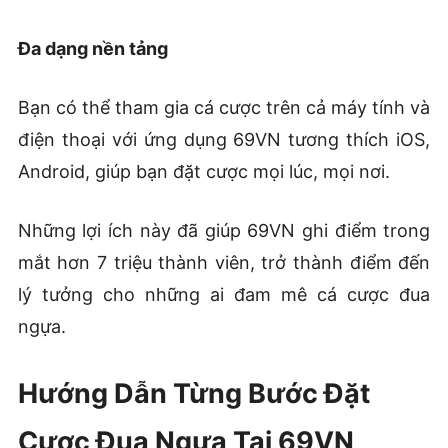
Đa dạng nền tảng
Bạn có thể tham gia cá cược trên cả máy tính và
điện thoại với ứng dụng 69VN tương thích iOS,
Android, giúp bạn đặt cược mọi lúc, mọi nơi.
Những lợi ích này đã giúp 69VN ghi điểm trong
mắt hơn 7 triệu thành viên, trở thành điểm đến
lý tưởng cho những ai đam mê cá cược đua
ngựa.
Hướng Dẫn Từng Bước Đặt
Cược Đua Ngựa Tại 69VN