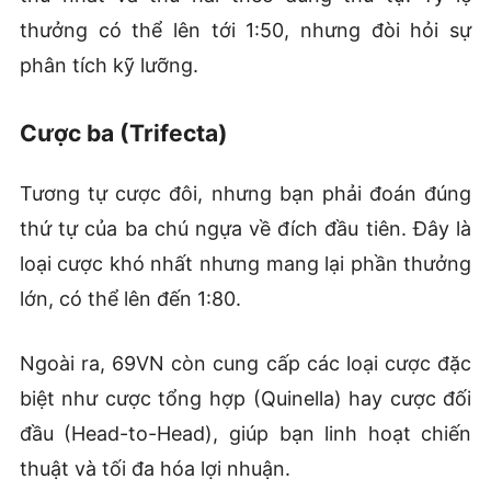
thưởng có thể lên tới 1:50, nhưng đòi hỏi sự
phân tích kỹ lưỡng.
Cược ba (Trifecta)
Tương tự cược đôi, nhưng bạn phải đoán đúng
thứ tự của ba chú ngựa về đích đầu tiên. Đây là
loại cược khó nhất nhưng mang lại phần thưởng
lớn, có thể lên đến 1:80.
Ngoài ra, 69VN còn cung cấp các loại cược đặc
biệt như cược tổng hợp (Quinella) hay cược đối
đầu (Head-to-Head), giúp bạn linh hoạt chiến
thuật và tối đa hóa lợi nhuận.