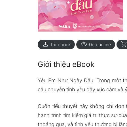
download
visibility
shopping_ca
Tải ebook
Đọc online
Giới thiệu eBook
Yêu Em Như Ngày Đầu: Trong một thế 
câu chuyện tình yêu đầy xúc cảm và ý
Cuốn tiểu thuyết này không chỉ đơn
hành trình tìm kiếm giá trị thực sự 
thoáng qua, và tình yêu thường bị lã