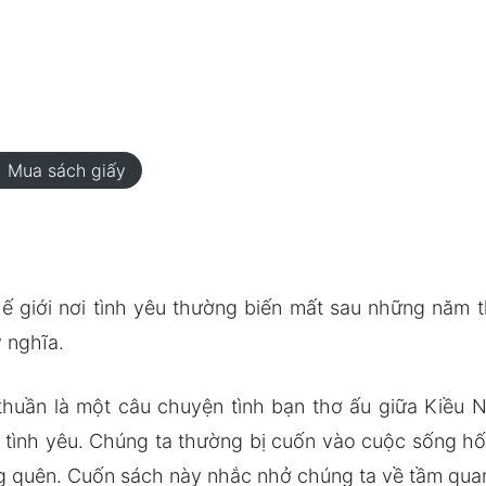
rt
Mua sách giấy
giới nơi tình yêu thường biến mất sau những năm t
 nghĩa.
 thuần là một câu chuyện tình bạn thơ ấu giữa Kiều
của tình yêu. Chúng ta thường bị cuốn vào cuộc sống h
ng quên. Cuốn sách này nhắc nhở chúng ta về tầm quan