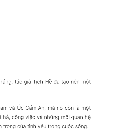
háng, tác giả Tịch Hề đã tạo nên một
 Nam và Úc Cẩm An, mà nó còn là một
ối hả, công việc và những mối quan hệ
 trọng của tình yêu trong cuộc sống.