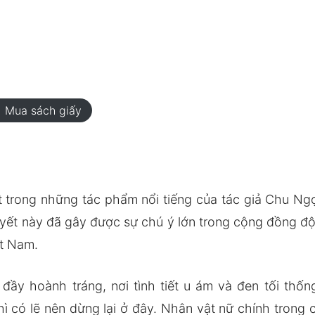
rt
Mua sách giấy
ột trong những tác phẩm nổi tiếng của tác giả Chu Ng
uyết này đã gây được sự chú ý lớn trong cộng đồng độc
ệt Nam.
ầy hoành tráng, nơi tình tiết u ám và đen tối thốn
ì có lẽ nên dừng lại ở đây. Nhân vật nữ chính trong 