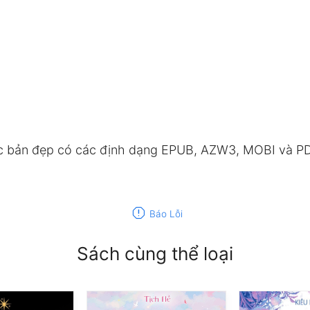
c bản đẹp có các định dạng EPUB, AZW3, MOBI và PDF
report
Báo Lỗi
Sách cùng thể loại