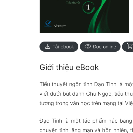
download
visibility
shopping_ca
Tải ebook
Đọc online
Giới thiệu eBook
Tiểu thuyết ngôn tình Đạo Tình là m
viết dưới bút danh Chu Ngọc, tiểu th
tượng trong văn học trên mạng tại Vi
Đạo Tình là một tác phẩm hắc bang đ
chuyện tình lãng mạn và hồn nhiên, th