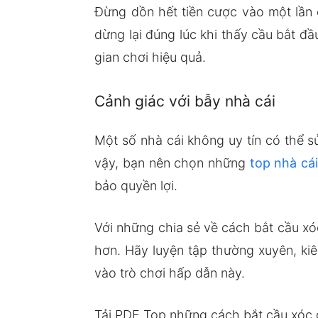
Đừng dồn hết tiền cược vào một lần 
dừng lại đúng lúc khi thấy cầu bắt đầ
gian chơi hiệu quả.
Cảnh giác với bẫy nhà cái
Một số nhà cái không uy tín có thể s
vậy, bạn nên chọn những
top nhà cái
bảo quyền lợi.
Với những chia sẻ về cách bắt cầu xó
hơn. Hãy luyện tập thường xuyên, kiên
vào trò chơi hấp dẫn này.
Tải PDF Top những cách bắt cầu xóc đ