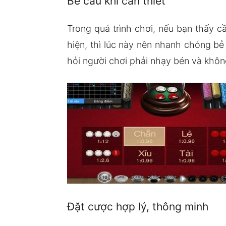
Bẻ cầu khi cần thiết
Trong quá trình chơi, nếu bạn thấy c
hiện, thì lúc này nên nhanh chóng b
hỏi người chơi phải nhạy bén và khôn
Đặt cược hợp lý, thông minh