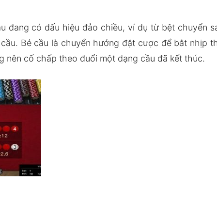
ầu đang có dấu hiệu đảo chiều, ví dụ từ bệt chuyển s
ẻ cầu. Bẻ cầu là chuyển hướng đặt cược để bắt nhịp 
g nên cố chấp theo đuổi một dạng cầu đã kết thúc.