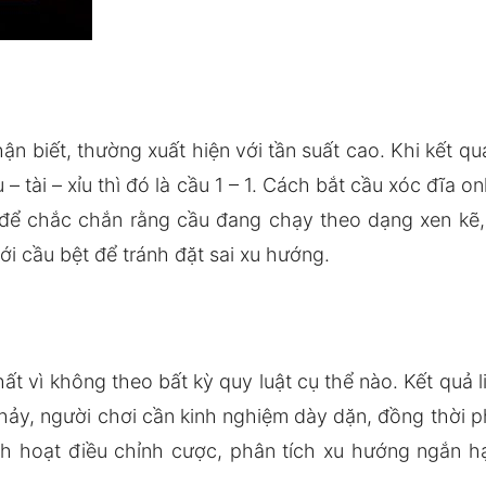
ận biết, thường xuất hiện với tần suất cao. Khi kết q
u – tài – xỉu thì đó là cầu 1 – 1. Cách bắt cầu xóc đĩa o
 để chắc chắn rằng cầu đang chạy theo dạng xen kẽ
ới cầu bệt để tránh đặt sai xu hướng.
t vì không theo bất kỳ quy luật cụ thể nào. Kết quả li
hảy, người chơi cần kinh nghiệm dày dặn, đồng thời p
nh hoạt điều chỉnh cược, phân tích xu hướng ngắn 