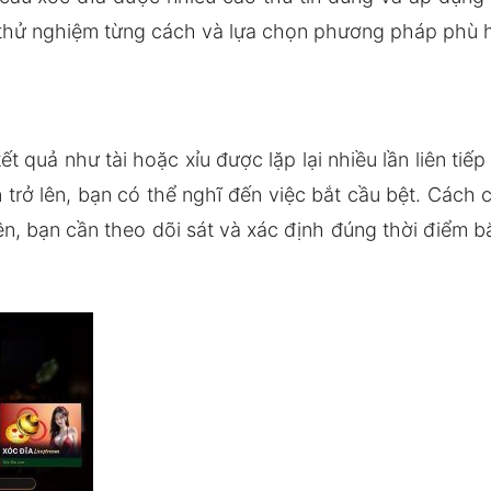
 thử nghiệm từng cách và lựa chọn phương pháp phù hợ
ết quả như tài hoặc xỉu được lặp lại nhiều lần liên tiế
n trở lên, bạn có thể nghĩ đến việc bắt cầu bệt. Cách c
ên, bạn cần theo dõi sát và xác định đúng thời điểm b