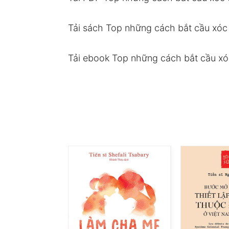
Tải sách Top những cách bắt cầu xóc 
Tải ebook Top những cách bắt cầu xóc