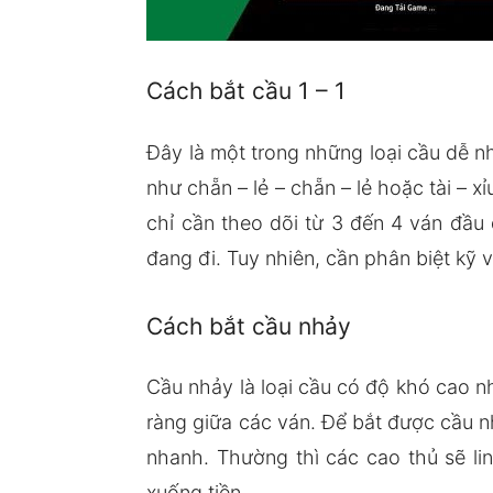
Cách bắt cầu 1 – 1
Đây là một trong những loại cầu dễ nh
như chẵn – lẻ – chẵn – lẻ hoặc tài – xỉ
chỉ cần theo dõi từ 3 đến 4 ván đầu
đang đi. Tuy nhiên, cần phân biệt kỹ v
Cách bắt cầu nhảy
Cầu nhảy là loại cầu có độ khó cao nhấ
ràng giữa các ván. Để bắt được cầu n
nhanh. Thường thì các cao thủ sẽ li
xuống tiền.