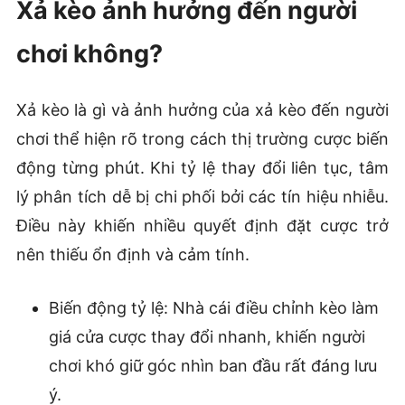
Xả kèo ảnh hưởng đến người
chơi không?
Xả kèo là gì và ảnh hưởng của xả kèo đến người
chơi thể hiện rõ trong cách thị trường cược biến
động từng phút. Khi tỷ lệ thay đổi liên tục, tâm
lý phân tích dễ bị chi phối bởi các tín hiệu nhiễu.
Điều này khiến nhiều quyết định đặt cược trở
nên thiếu ổn định và cảm tính.
Biến động tỷ lệ: Nhà cái điều chỉnh kèo làm
giá cửa cược thay đổi nhanh, khiến người
chơi khó giữ góc nhìn ban đầu rất đáng lưu
ý.