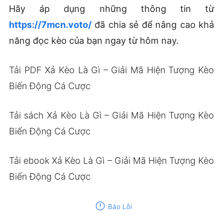
Hãy áp dụng những thông tin từ
https://7mcn.voto/
đã chia sẻ để nâng cao khả
năng đọc kèo của bạn ngay từ hôm nay.
Tải PDF Xả Kèo Là Gì – Giải Mã Hiện Tượng Kèo
Biến Động Cá Cược
Tải sách Xả Kèo Là Gì – Giải Mã Hiện Tượng Kèo
Biến Động Cá Cược
Tải ebook Xả Kèo Là Gì – Giải Mã Hiện Tượng Kèo
Biến Động Cá Cược
report
Báo Lỗi