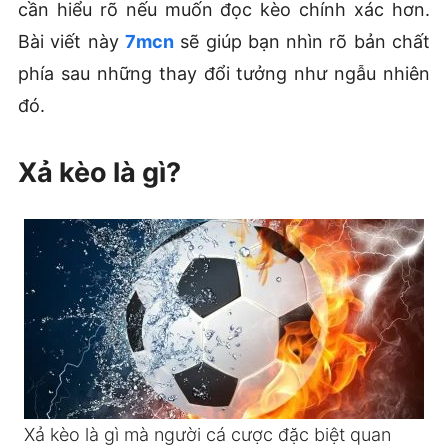
cần hiểu rõ nếu muốn đọc kèo chính xác hơn.
Bài viết này
7mcn
sẽ giúp bạn nhìn rõ bản chất
phía sau những thay đổi tưởng như ngẫu nhiên
đó.
Xả kèo là gì?
Xả kèo là gì mà người cá cược đặc biệt quan