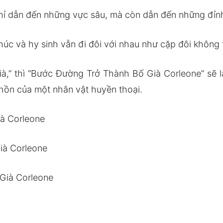
ỉ dẫn đến những vực sâu, mà còn dẫn đến những đỉnh
c và hy sinh vẫn đi đôi với nhau như cặp đôi không t
à,” thì “Bước Đường Trở Thành Bố Già Corleone” sẽ là
 hồn của một nhân vật huyền thoại.
à Corleone
ià Corleone
Già Corleone