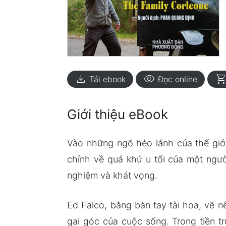
download
visibility
shopping_ca
Tải ebook
Đọc online
Giới thiệu eBook
Vào những ngõ hẻo lánh của thế giớ
chỉnh về quá khứ u tối của một người
nghiệm và khát vọng.
Ed Falco, bằng bàn tay tài hoa, vẽ 
gai góc của cuộc sống. Trong tiền tru