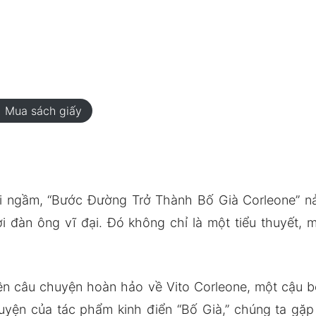
rt
Mua sách giấy
i ngầm, “Bước Đường Trở Thành Bố Già Corleone” n
 đàn ông vĩ đại. Đó không chỉ là một tiểu thuyết, m
nên câu chuyện hoàn hảo về Vito Corleone, một cậu
yện của tác phẩm kinh điển “Bố Già,” chúng ta gặp lạ