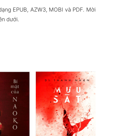
h dạng EPUB, AZW3, MOBI và PDF. Mời
ên dưới.