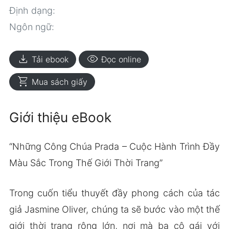
Định dạng:
Ngôn ngữ:
download
visibility
Tải ebook
Đọc online
shopping_cart
Mua sách giấy
Giới thiệu eBook
“Những Công Chúa Prada – Cuộc Hành Trình Đầy
Màu Sắc Trong Thế Giới Thời Trang”
Trong cuốn tiểu thuyết đầy phong cách của tác
giả Jasmine Oliver, chúng ta sẽ bước vào một thế
giới thời trang rộng lớn, nơi mà ba cô gái với