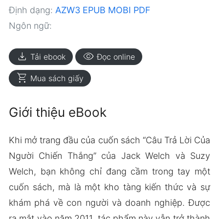
Định dạng:
AZW3
EPUB
MOBI
PDF
Ngôn ngữ:
download
visibility
Tải ebook
Đọc online
shopping_cart
Mua sách giấy
Giới thiệu eBook
Khi mở trang đầu của cuốn sách “Câu Trả Lời Của
Người Chiến Thắng” của Jack Welch và Suzy
Welch, bạn không chỉ đang cầm trong tay một
cuốn sách, mà là một kho tàng kiến thức và sự
khám phá về con người và doanh nghiệp. Được
ra mắt vào năm 2011, tác phẩm này vẫn trở thành