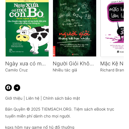
Ngày xưa có một con Bò
Người Giỏi Không Bởi Học Nhiều
Camilo Cruz
Nhiều tác giả
Richard Branso
Giới thiệu
|
Liên hệ
|
Chính sách bảo mật
Bản Quyền © 2025
TIEMSACH.ORG
. Tiệm sách eBook trực
tuyến miễn phí dành cho mọi người.
kqxs hôm nay
game nổ hũ đổi thưởng