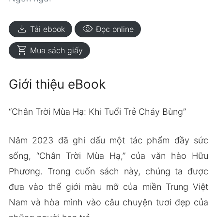
download
visibility
Tải ebook
Đọc online
shopping_cart
Mua sách giấy
Giới thiệu eBook
“Chân Trời Mùa Hạ: Khi Tuổi Trẻ Cháy Bùng”
Năm 2023 đã ghi dấu một tác phẩm đầy sức
sống, “Chân Trời Mùa Hạ,” của văn hào Hữu
Phương. Trong cuốn sách này, chúng ta được
đưa vào thế giới màu mỡ của miền Trung Việt
Nam và hòa mình vào câu chuyện tươi đẹp của