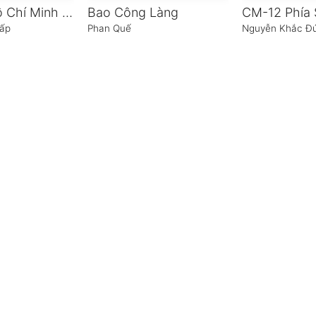
Chủ tịch Hồ Chí Minh với miền Nam ruột thịt
Bao Công Làng
ấp
Phan Quế
Nguyễn Khắc Đ