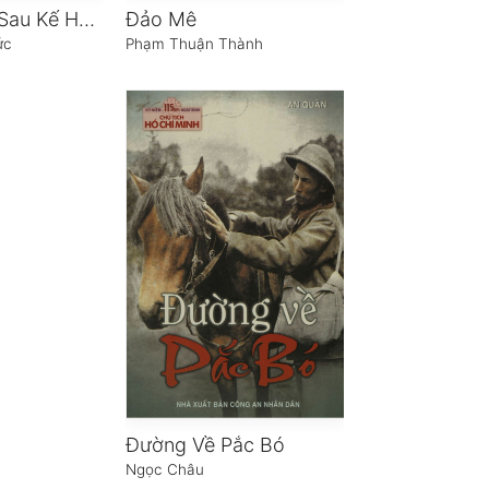
CM-12 Phía Sau Kế Hoạch Phản Gián
Đảo Mê
ức
Phạm Thuận Thành
Đường Về Pắc Bó
Ngọc Châu