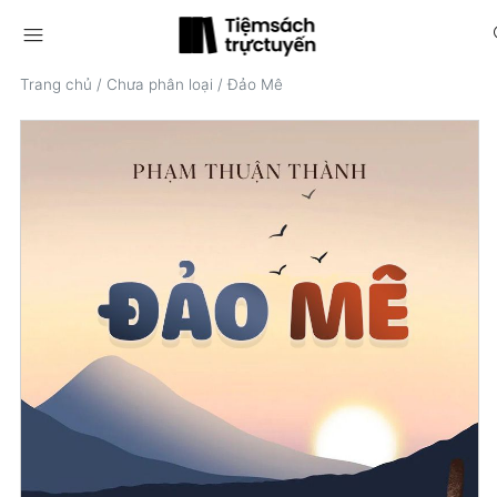
menu
s
Trang chủ
/
Chưa phân loại
/
Đảo Mê