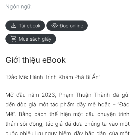
Ngôn ngữ:
download
visibility
Tải ebook
Đọc online
shopping_cart
Mua sách giấy
Giới thiệu eBook
“Đảo Mê: Hành Trình Khám Phá Bí Ẩn”
Mở đầu năm 2023, Phạm Thuận Thành đã gửi
đến độc giả một tác phẩm đầy mê hoặc – “Đảo
Mê”. Bằng cách thể hiện một câu chuyện trinh
thám sôi động, tác giả đã đưa chúng ta vào một
cuộc phiêu lưu nguy hiểm, đầy hấp dẫn, của một