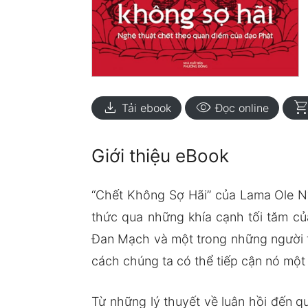
download
visibility
shopping_ca
Tải ebook
Đọc online
Giới thiệu eBook
“Chết Không Sợ Hãi” của Lama Ole Ny
thức qua những khía cạnh tối tăm củ
Đan Mạch và một trong những người th
cách chúng ta có thể tiếp cận nó một
Từ những lý thuyết về luân hồi đến q