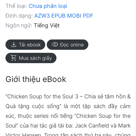
Thể loại:
Chưa phân loại
Định dạng:
AZW3
EPUB
MOBI
PDF
Ngôn ngữ:
Tiếng Việt
download
visibility
Tải ebook
Đọc online
shopping_cart
Mua sách giấy
Giới thiệu eBook
“Chicken Soup for the Soul 3 – Chia sẻ tâm hồn &
Quà tặng cuộc sống” là một tập sách đầy cảm
xúc, thuộc series nổi tiếng “Chicken Soup for the
Soul” của hai tác giả tài ba: Jack Canfield và Mark
Victor Hansen. Trong tập sách thứ ba này, chúng