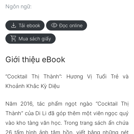
Ngôn ngữ:
download
visibility
Tải ebook
Đọc online
shopping_cart
Mua sách giấy
Giới thiệu eBook
“Cocktail Thị Thành”: Hương Vị Tuổi Trẻ và
Khoảnh Khắc Kỳ Diệu
Năm 2016, tác phẩm ngọt ngào “Cocktail Thị
Thành” của Di Li đã góp thêm một viên ngọc quý
vào kho tàng văn học. Trong trang sách ẩn chứa
26 tấm hình ảnh tâm hồn, viết bằng những nét