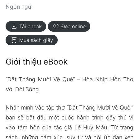
Ngôn ngữ:
download
visibility
Tải ebook
Đọc online
shopping_cart
Mua sách giấy
Giới thiệu eBook
“Dắt Tháng Mười Về Quê” – Hòa Nhịp Hồn Thơ
Với Đời Sống
Nhấn mình vào tập thơ “Dắt Tháng Mười Về Quê,”
bạn sẽ bắt đầu một cuộc hành trình đầy thú vị
vào tâm hồn của tác giả Lê Huy Mậu. Từ trang
sách, những cảm xúc, suy tư và hồi ức đan xen