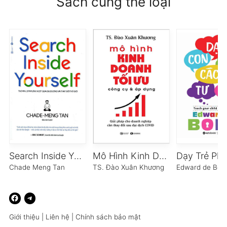
Sách cùng thể loại
Search Inside Yourself – Tạo Ra Lợi Nhuận, Vượt Qua Đại Dương Và Thay Đổi Thế Giới
Mô Hình Kinh Doanh Tối Ưu: Công Cụ Và Áp Dụng
Chade Meng Tan
TS. Đào Xuân Khương
Edward de Bon
Giới thiệu
|
Liên hệ
|
Chính sách bảo mật