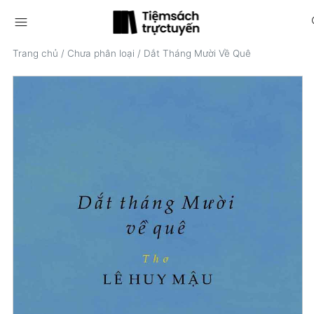
menu
s
Trang chủ
/
Chưa phân loại
/
Dắt Tháng Mười Về Quê