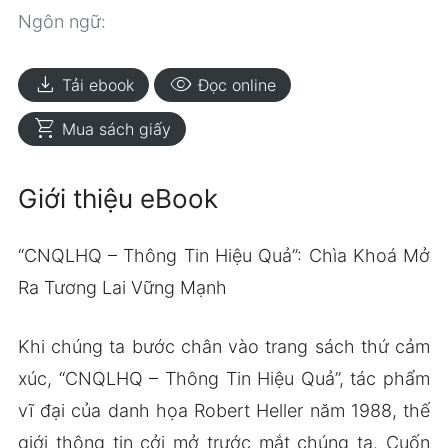
Ngôn ngữ:
download
visibility
Tải ebook
Đọc online
shopping_cart
Mua sách giấy
Giới thiệu eBook
“CNQLHQ – Thông Tin Hiệu Quả”: Chìa Khoá Mở
Ra Tương Lai Vững Mạnh
Khi chúng ta bước chân vào trang sách thứ cảm
xúc, “CNQLHQ – Thông Tin Hiệu Quả”, tác phẩm
vĩ đại của danh họa Robert Heller năm 1988, thế
giới thông tin cởi mở trước mắt chúng ta. Cuốn