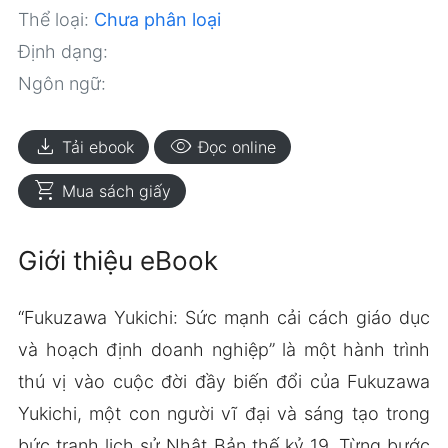
Thể loại:
Chưa phân loại
Định dạng:
Ngôn ngữ:
download
visibility
Tải ebook
Đọc online
shopping_cart
Mua sách giấy
Giới thiệu eBook
“Fukuzawa Yukichi: Sức mạnh cải cách giáo dục
và hoạch định doanh nghiệp” là một hành trình
thú vị vào cuộc đời đầy biến đổi của Fukuzawa
Yukichi, một con người vĩ đại và sáng tạo trong
bức tranh lịch sử Nhật Bản thế kỷ 19. Từng bước