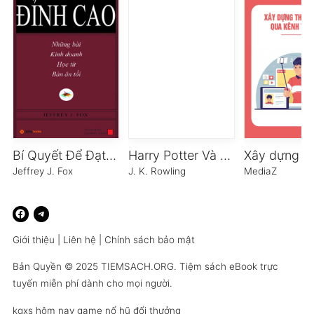
Bí Quyết Để Đạt Tới Đỉnh Cao
Harry Potter Và Chiếc Cốc Lửa – Tập 4
Jeffrey J. Fox
J. K. Rowling
MediaZ
Giới thiệu
|
Liên hệ
|
Chính sách bảo mật
Bản Quyền © 2025
TIEMSACH.ORG
. Tiệm sách eBook trực
tuyến miễn phí dành cho mọi người.
kqxs hôm nay
game nổ hũ đổi thưởng