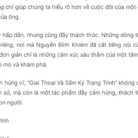
 chỉ giúp chúng ta hiểu rõ hơn về cuộc đời của một 
của ông.
y hấp dẫn, nhưng cũng đầy thách thức. Những dòng thơ
riêng, nơi mà Nguyễn Bỉnh Khiêm đã cất tiếng nói c
y đơn giản chỉ là những cảm xúc sâu thẳm của một tâm
tò mò và khám phá.
 hùng vĩ, “Giai Thoại Và Sấm Ký Trạng Trình” không
h sử, mà còn là một tác phẩm đầy cảm hứng, thách t
on người.
rình