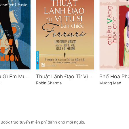
Bất Cứ Điều Gì Em Muốn
Thuật Lãnh Đạo Từ Vị Tu Sĩ Bán Chiếc Ferrari
Phố Hoa Ph
e
Robin Sharma
Mường Mán
eBook trực tuyến miễn phí dành cho mọi người.