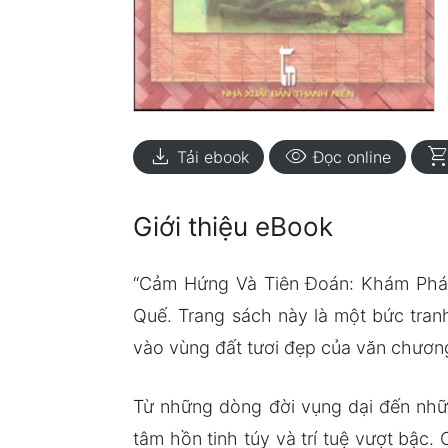
download
visibility
shopping_ca
Tải ebook
Đọc online
Giới thiệu eBook
“Cảm Hứng Và Tiên Đoán: Khám Phá
Quế. Trang sách này là một bức tran
vào vùng đất tươi đẹp của văn chương 
Từ những dòng đời vụng dại đến nhữ
tâm hồn tinh túy và trí tuệ vượt bậc