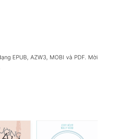
h dạng EPUB, AZW3, MOBI và PDF. Mời
.