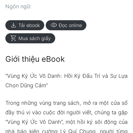
Ngôn ngữ:
download
visibility
Tải ebook
Đọc online
shopping_cart
Mua sách giấy
Giới thiệu eBook
“Vùng Ký Ức Vô Danh: Hồi Ký Đấu Trí và Sự Lựa
Chọn Dũng Cảm”
Trong những vùng trang sách, mở ra một cửa sổ
đầy thú vị vào cuộc đời người viết, chúng ta gặp
“Vùng Ký Ức Vô Danh”, một hồi ký sôi động của
nhà báo kiên cường Lý Quí Chung, người từng