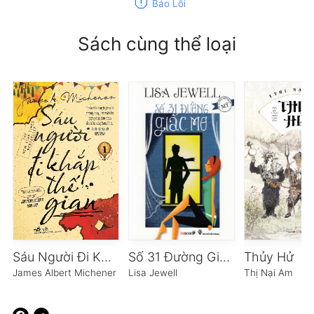
report
Báo Lỗi
Sách cùng thể loại
Sáu Người Đi Khắp Thế Gian
Số 31 Đường Giấc Mơ
Thủy Hử
James Albert Michener
Lisa Jewell
Thị Nại Am