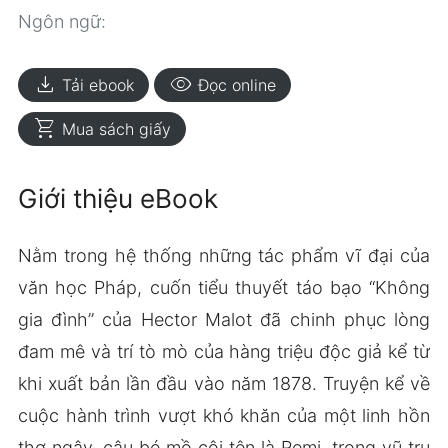
Ngôn ngữ:
download
visibility
Tải ebook
Đọc online
shopping_cart
Mua sách giấy
Giới thiệu eBook
Nằm trong hệ thống những tác phẩm vĩ đại của
văn học Pháp, cuốn tiểu thuyết táo bạo “Không
gia đình” của Hector Malot đã chinh phục lòng
đam mê và trí tò mò của hàng triệu độc giả kể từ
khi xuất bản lần đầu vào năm 1878. Truyện kể về
cuộc hành trình vượt khó khăn của một linh hồn
thơ ngây, cậu bé mồ côi tên là Remi, trong vũ trụ