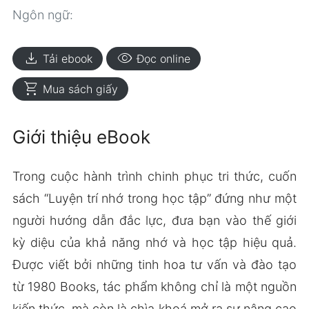
Ngôn ngữ:
download
visibility
Tải ebook
Đọc online
shopping_cart
Mua sách giấy
Giới thiệu eBook
Trong cuộc hành trình chinh phục tri thức, cuốn
sách “Luyện trí nhớ trong học tập” đứng như một
người hướng dẫn đắc lực, đưa bạn vào thế giới
kỳ diệu của khả năng nhớ và học tập hiệu quả.
Được viết bởi những tinh hoa tư vấn và đào tạo
từ 1980 Books, tác phẩm không chỉ là một nguồn
kiến thức, mà còn là chìa khoá mở ra sự nâng cao