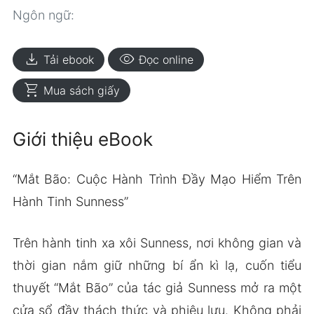
Ngôn ngữ:
download
visibility
Tải ebook
Đọc online
shopping_cart
Mua sách giấy
Giới thiệu eBook
“Mắt Bão: Cuộc Hành Trình Đầy Mạo Hiểm Trên
Hành Tinh Sunness”
Trên hành tinh xa xôi Sunness, nơi không gian và
thời gian nắm giữ những bí ẩn kì lạ, cuốn tiểu
thuyết “Mắt Bão” của tác giả Sunness mở ra một
cửa sổ đầy thách thức và phiêu lưu. Không phải