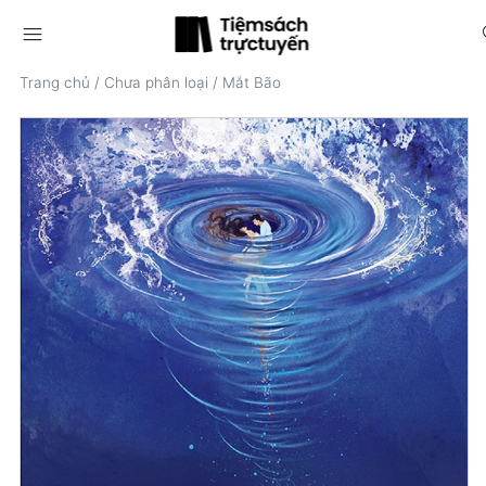
menu
s
Trang chủ
/
Chưa phân loại
/
Mắt Bão