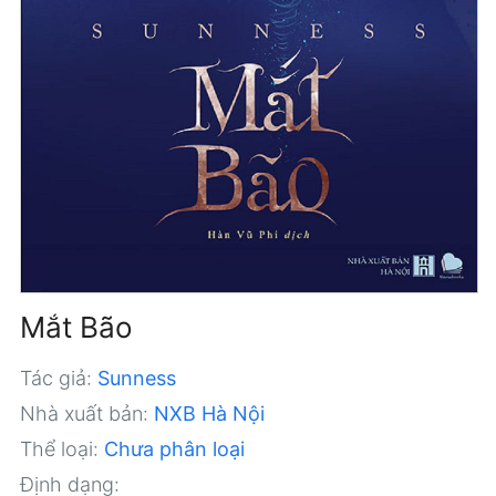
Mắt Bão
Tác giả:
Sunness
Nhà xuất bản:
NXB Hà Nội
Thể loại:
Chưa phân loại
Định dạng: