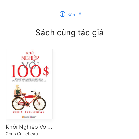
report
Báo Lỗi
Sách cùng tác giả
Khởi Nghiệp Với 100$
Chris Guillebeau