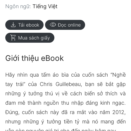
Ngôn ngữ:
Tiếng Việt
download
visibility
Tải ebook
Đọc online
shopping_cart
Mua sách giấy
Giới thiệu eBook
Hãy nhìn qua tấm áo bìa của cuốn sách “Nghề
tay trái” của Chris Guillebeau, bạn sẽ bắt gặp
những ý tưởng thú vị về cách biến sở thích và
đam mê thành nguồn thu nhập đáng kinh ngạc.
Đúng, cuốn sách này đã ra mắt vào năm 2012,
nhưng những ý tưởng tiền tỷ mà nó mang đến
vẫn còn nguyên giá trị cho đến ngày hôm nay.