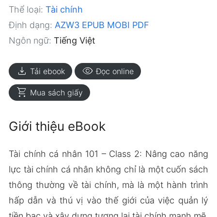
Thể loại:
Tài chính
Định dạng:
AZW3
EPUB
MOBI
PDF
Ngôn ngữ:
Tiếng Việt
download
visibility
Tải ebook
Đọc online
shopping_cart
Mua sách giấy
Giới thiệu eBook
Tài chính cá nhân 101 – Class 2: Nâng cao năng
lực tài chính cá nhân không chỉ là một cuốn sách
thông thường về tài chính, mà là một hành trình
hấp dẫn và thú vị vào thế giới của việc quản lý
tiền bạc và xây dựng tương lai tài chính mạnh mẽ.