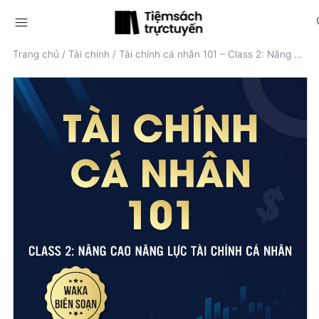
menu
s
Trang chủ
/
Tài chính
/
Tài chính cá nhân 101 – Class 2: Nâng cao năng lực tài chính cá nhân