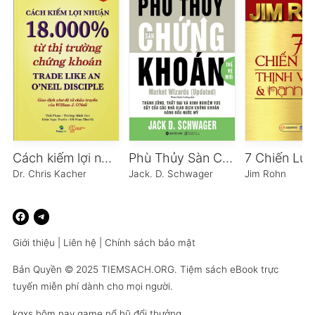
Cách kiếm lợi nhuận 18.000% từ thị trường chứng khoán
Phù Thủy Sàn Chứng Khoán (Thế Hệ Mới)
Dr. Chris Kacher
Jack. D. Schwager
Jim Rohn
Giới thiệu
|
Liên hệ
|
Chính sách bảo mật
Bản Quyền © 2025
TIEMSACH.ORG
. Tiệm sách eBook trực
tuyến miễn phí dành cho mọi người.
kqxs hôm nay
game nổ hũ đổi thưởng