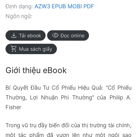
Định dạng:
AZW3
EPUB
MOBI
PDF
Ngôn ngữ:
download
visibility
Tải ebook
Đọc online
shopping_cart
Mua sách giấy
Giới thiệu eBook
Bí Quyết Đầu Tư Cổ Phiếu Hiệu Quả: “Cổ Phiếu
Thường, Lợi Nhuận Phi Thường” của Philip A.
Fisher
Trong vũ trụ đầy biến đổi của thị trường tài chính,
một tác phẩm đã vươn lên như một ngôi sao