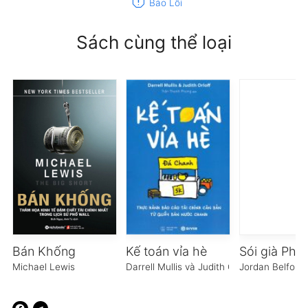
report
Báo Lỗi
Sách cùng thể loại
Bán Khống
Kế toán vỉa hè
Michael Lewis
Darrell Mullis và Judith Orloff
Jordan Belfort