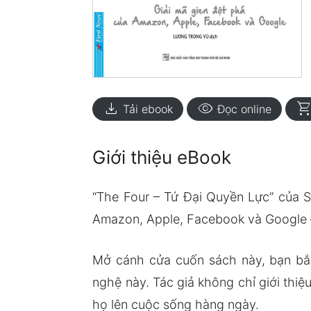
download
visibility
shopping_ca
Tải ebook
Đọc online
Giới thiệu eBook
“The Four – Tứ Đại Quyền Lực” của S
Amazon, Apple, Facebook và Google – 
Mở cánh cửa cuốn sách này, bạn bắt
nghệ này. Tác giả không chỉ giới thiệ
họ lên cuộc sống hàng ngày.