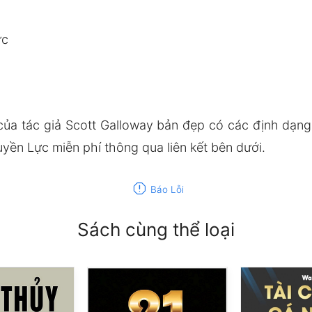
ực
của tác giả Scott Galloway bản đẹp có các định dạ
yền Lực miễn phí thông qua liên kết bên dưới.
report
Báo Lỗi
Sách cùng thể loại