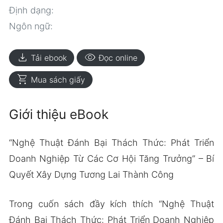
Định dạng:
Ngôn ngữ:
download
visibility
Tải ebook
Đọc online
shopping_cart
Mua sách giấy
Giới thiệu eBook
“Nghệ Thuật Đánh Bại Thách Thức: Phát Triển
Doanh Nghiệp Từ Các Cơ Hội Tăng Trưởng” – Bí
Quyết Xây Dựng Tương Lai Thành Công
Trong cuốn sách đầy kích thích “Nghệ Thuật
Đánh Bại Thách Thức: Phát Triển Doanh Nghiệp