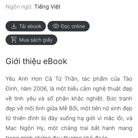
Ngôn ngữ:
Tiếng Việt
download
visibility
Tải ebook
Đọc online
shopping_cart
Mua sách giấy
Giới thiệu eBook
Yêu Anh Hơn Cả Tử Thần, tác phẩm của Tào
Đình, năm 2006, là một biểu cảm nghệ thuật đẹp
về tình yêu và số phận khắc nghiệt. Bức tranh
đẹp về mối tình giữa Mễ Bối, một tiên nữ xinh đẹp
từ thiên đình bị đày xuống hạ giới vì mắc lỗi, và
Mạc Ngôn Hy, một chàng trai bất hạnh mang
trong mình những đau thương khó đoán.