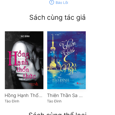
report
Báo Lỗi
Sách cùng tác giả
Hồng Hạnh Thổn Thức
Thiên Thần Sa Ngã
Tào Đình
Tào Đình