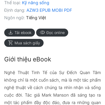
Thể loại:
Kỹ năng sống
Định dạng:
AZW3
EPUB
MOBI
PDF
Ngôn ngữ:
Tiếng Việt
download
visibility
Tải ebook
Đọc online
shopping_cart
Mua sách giấy
Giới thiệu eBook
Nghệ Thuật Tinh Tế của Sự Đếch Quan Tâm
không chỉ là một cuốn sách, mà là một tác phẩm
nghệ thuật về cách chúng ta nhìn nhận và sống
cuộc đời. Tác giả Mark Manson đã sáng tạo ra
một tác phẩm đầy độc đáo, đưa ra những quan