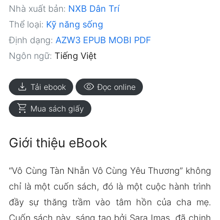
Nhà xuất bản:
NXB Dân Trí
Thể loại:
Kỹ năng sống
Định dạng:
AZW3
EPUB
MOBI
PDF
Ngôn ngữ:
Tiếng Việt
download
visibility
Tải ebook
Đọc online
shopping_cart
Mua sách giấy
Giới thiệu eBook
“Vô Cùng Tàn Nhẫn Vô Cùng Yêu Thương” không
chỉ là một cuốn sách, đó là một cuộc hành trình
đầy sự thăng trầm vào tâm hồn của cha mẹ.
Cuốn sách này, sáng tạo bởi Sara Imas, đã chinh