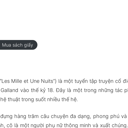
rt
Mua sách giấy
Les Mille et Une Nuits”) là một tuyển tập truyện cổ đi
 Galland vào thế kỷ 18. Đây là một trong những tác p
ệ thuật trong suốt nhiều thế hệ.
đựng hàng trăm câu chuyện đa dạng, phong phú và l
h, cô là một người phụ nữ thông minh và xuất chúng. K