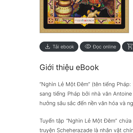
download
visibility
shopping_ca
Tải ebook
Đọc online
Giới thiệu eBook
“Nghìn Lẻ Một Đêm” (tên tiếng Pháp: “
sang tiếng Pháp bởi nhà văn Antoine
hưởng sâu sắc đến nền văn hóa và ngh
Tuyển tập “Nghìn Lẻ Một Đêm” chứa 
truyện Scheherazade là nhân vật chín