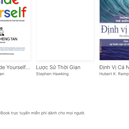
Search Inside Yourself – Tạo Ra Lợi Nhuận, Vượt Qua Đại Dương Và Thay Đổi Thế Giới
Lược Sử Thời Gian
Định Vị Cá 
an
Stephen Hawking
Hubert K. Ramp
eBook trực tuyến miễn phí dành cho mọi người.