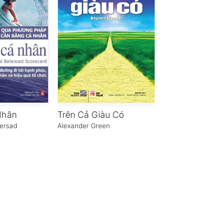
Nhân
Trên Cả Giàu Có
ersad
Alexander Green
Từ Thế Vĩ