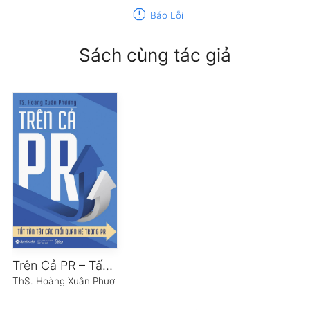
report
Báo Lỗi
Sách cùng tác giả
Trên Cả PR – Tất Tần Tật Các Mối Quan Hệ Trong PR
ThS. Hoàng Xuân Phương