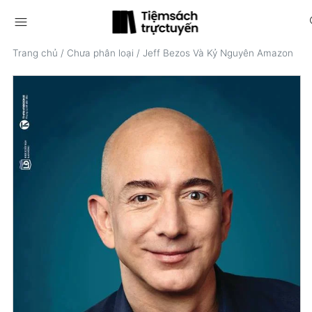
menu
s
Trang chủ
/
Chưa phân loại
/
Jeff Bezos Và Kỷ Nguyên Amazon