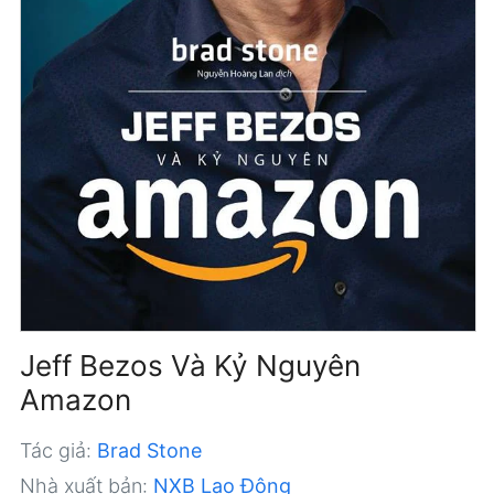
Jeff Bezos Và Kỷ Nguyên
Amazon
Tác giả:
Brad Stone
Nhà xuất bản:
NXB Lao Động