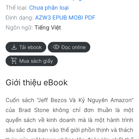
Thể loại:
Chưa phân loại
Định dạng:
AZW3
EPUB
MOBI
PDF
Ngôn ngữ:
Tiếng Việt
download
visibility
Tải ebook
Đọc online
shopping_cart
Mua sách giấy
Giới thiệu eBook
Cuốn sách “Jeff Bezos Và Kỷ Nguyên Amazon”
của Brad Stone không chỉ đơn thuần là một
quyển sách về kinh doanh mà là một hành trình
sâu sắc đưa bạn vào thế giới phồn thịnh và thách