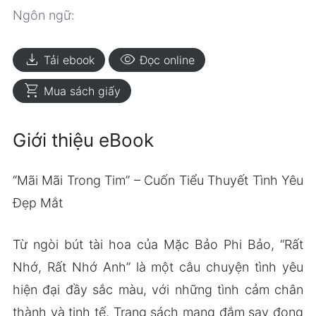
Ngôn ngữ:
download
visibility
Tải ebook
Đọc online
shopping_cart
Mua sách giấy
Giới thiệu eBook
“Mãi Mãi Trong Tim” – Cuốn Tiểu Thuyết Tình Yêu
Đẹp Mắt
Từ ngòi bút tài hoa của Mặc Bảo Phi Bảo, “Rất
Nhớ, Rất Nhớ Anh” là một câu chuyện tình yêu
hiện đại đầy sắc màu, với những tình cảm chân
thành và tinh tế. Trang sách mang đắm say đong